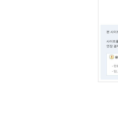
본 사이
사이트를
연장 결
유
- 
- 