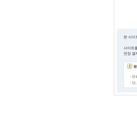
본 사이
사이트를
연장 결
유
- 
- 