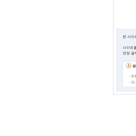
본 사이
사이트를
연장 결
유
- 
- 