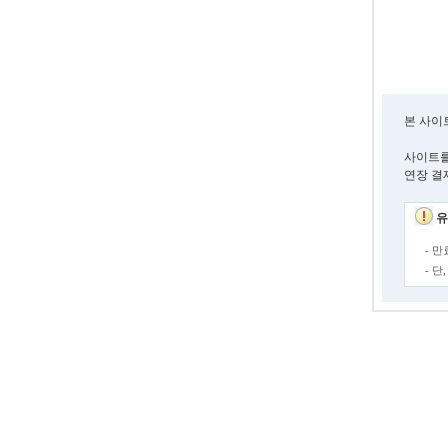
본 사이
사이트를
연장 결
유
- 
- 