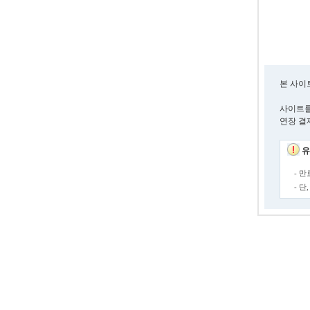
본 사이
사이트를
연장 결
유
- 
- 