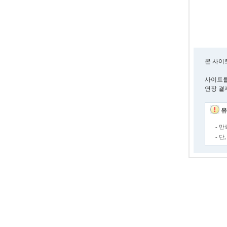
본 사이
사이트를
연장 결
유
- 
- 