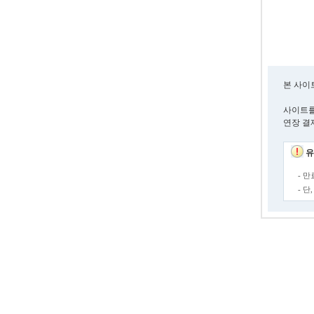
본 사이
사이트를
연장 결
유
- 
- 