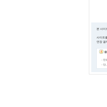
본 사이
사이트를
연장 결
유
- 
- 