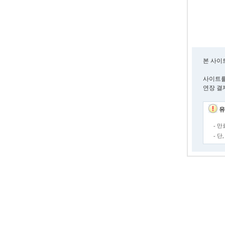
본 사이
사이트를
연장 결
유
- 
- 